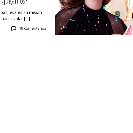
 ¿jugamos?
apas, esa es su misión
hacer volar […]
19 comentarios