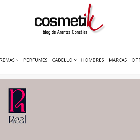
REMAS
PERFUMES
CABELLO
HOMBRES
MARCAS
OT
RIR
ABRIR
ABRIR
MENÚ
SUBMENÚ
SUBMENÚ