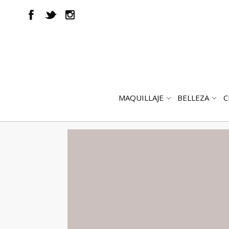
MAQUILLAJE
BELLEZA
C
ABRIR
AB
SUBMENÚ
SUB