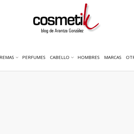
REMAS
PERFUMES
CABELLO
HOMBRES
MARCAS
OT
RIR
ABRIR
ABRIR
MENÚ
SUBMENÚ
SUBMENÚ