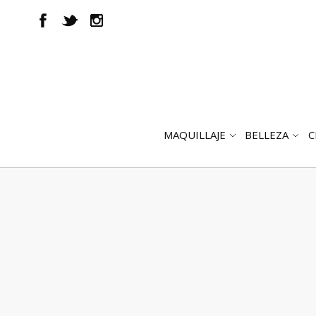
MAQUILLAJE
BELLEZA
C
ABRIR
AB
SUBMENÚ
SUB