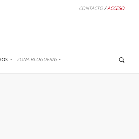
CONTACTO
/
ACCESO
ROS
ZONA BLOGUERAS
ABRIR
ABRIR
SUBMENÚ
SUBMENÚ