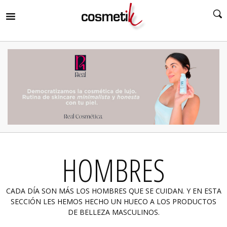
RIR
MENÚ
RIR
MENÚ
RIR
MENÚ
RIR
MENÚ
RIR
HOMBRES
MENÚ
RIR
MENÚ
CADA DÍA SON MÁS LOS HOMBRES QUE SE CUIDAN. Y EN ESTA
SECCIÓN LES HEMOS HECHO UN HUECO A LOS PRODUCTOS
DE BELLEZA MASCULINOS.