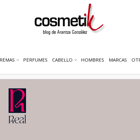
REMAS
PERFUMES
CABELLO
HOMBRES
MARCAS
OT
RIR
ABRIR
ABRIR
MENÚ
SUBMENÚ
SUBMENÚ