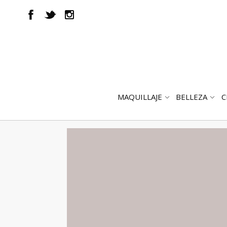
MAQUILLAJE
BELLEZA
C
ABRIR
AB
SUBMENÚ
SUB