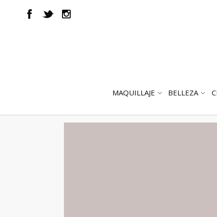
MAQUILLAJE
BELLEZA
C
ABRIR
AB
SUBMENÚ
SUB