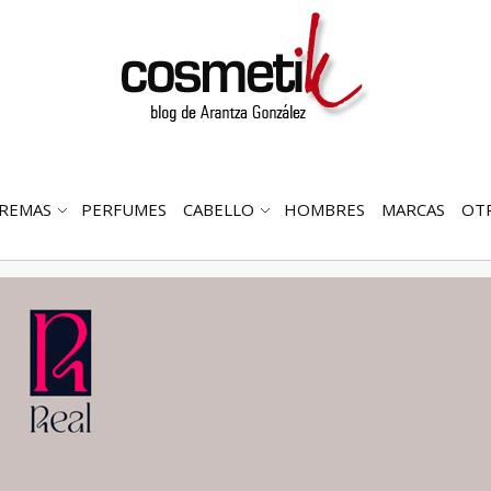
REMAS
PERFUMES
CABELLO
HOMBRES
MARCAS
OT
RIR
ABRIR
ABRIR
MENÚ
SUBMENÚ
SUBMENÚ