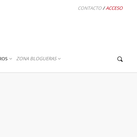
CONTACTO
/
ACCESO
ROS
ZONA BLOGUERAS
ABRIR
ABRIR
SUBMENÚ
SUBMENÚ