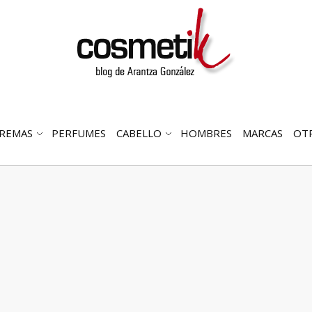
REMAS
PERFUMES
CABELLO
HOMBRES
MARCAS
OT
RIR
ABRIR
ABRIR
MENÚ
SUBMENÚ
SUBMENÚ