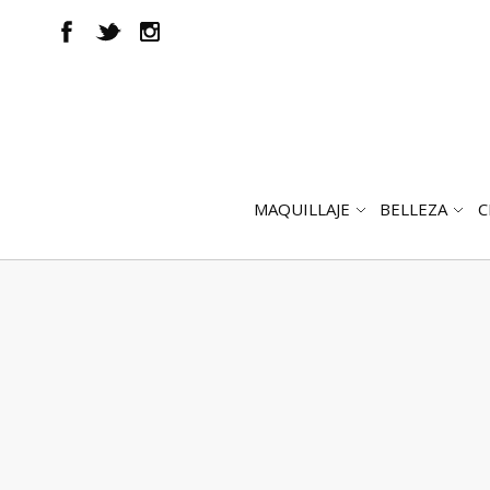
MAQUILLAJE
BELLEZA
C
ABRIR
AB
SUBMENÚ
SUB