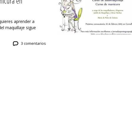
nicura en
 quieres aprender a
l maquillaje sigue
3 comentarios