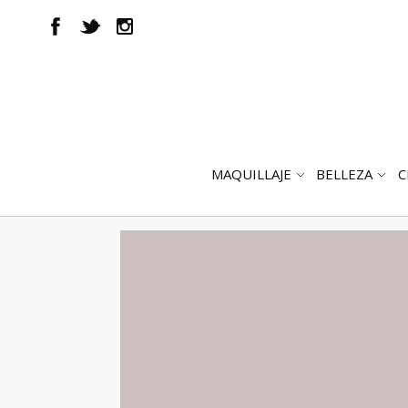
MAQUILLAJE
BELLEZA
C
ABRIR
AB
SUBMENÚ
SUB