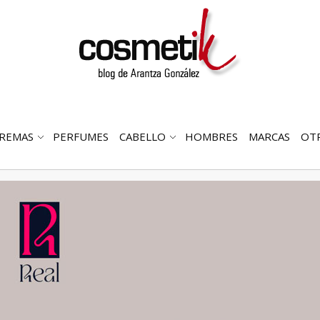
REMAS
PERFUMES
CABELLO
HOMBRES
MARCAS
OT
RIR
ABRIR
ABRIR
MENÚ
SUBMENÚ
SUBMENÚ