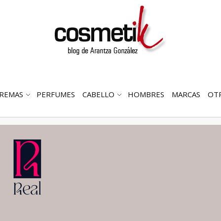
REMAS
PERFUMES
CABELLO
HOMBRES
MARCAS
OT
RIR
ABRIR
ABRIR
MENÚ
SUBMENÚ
SUBMENÚ