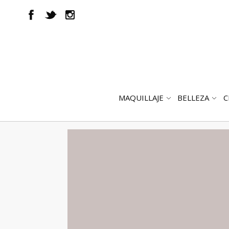
MAQUILLAJE
BELLEZA
C
ABRIR
AB
SUBMENÚ
SUB