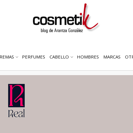
REMAS
PERFUMES
CABELLO
HOMBRES
MARCAS
OT
RIR
ABRIR
ABRIR
MENÚ
SUBMENÚ
SUBMENÚ