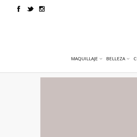
MAQUILLAJE
BELLEZA
C
ABRIR
AB
SUBMENÚ
SUB