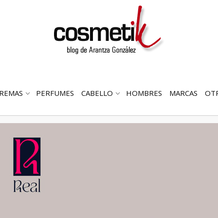
REMAS
PERFUMES
CABELLO
HOMBRES
MARCAS
OT
RIR
ABRIR
ABRIR
MENÚ
SUBMENÚ
SUBMENÚ