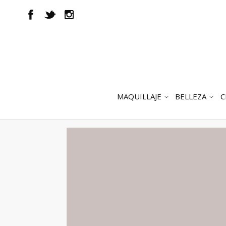
MAQUILLAJE
BELLEZA
C
ABRIR
AB
SUBMENÚ
SUB