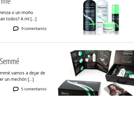
emmé
 trenza o un moño
stan todos? A mí […]
9 comentarios
RESemmé
Semmé vamos a dejar de
ger un mechón […]
5 comentarios