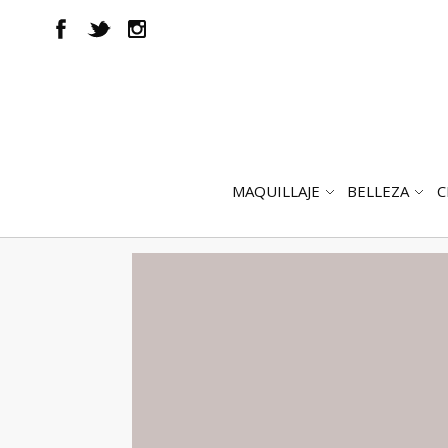
MAQUILLAJE
BELLEZA
C
ABRIR
AB
SUBMENÚ
SUB