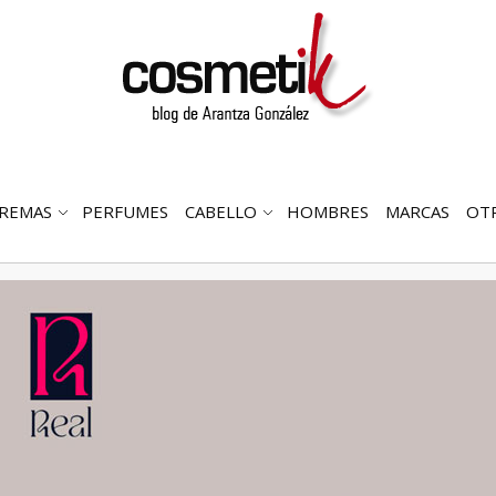
REMAS
PERFUMES
CABELLO
HOMBRES
MARCAS
OT
RIR
ABRIR
ABRIR
MENÚ
SUBMENÚ
SUBMENÚ