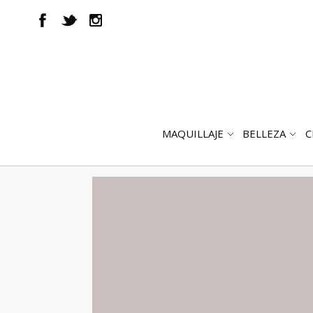
MAQUILLAJE
BELLEZA
C
ABRIR
AB
SUBMENÚ
SUB