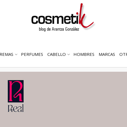
REMAS
PERFUMES
CABELLO
HOMBRES
MARCAS
OT
RIR
ABRIR
ABRIR
MENÚ
SUBMENÚ
SUBMENÚ