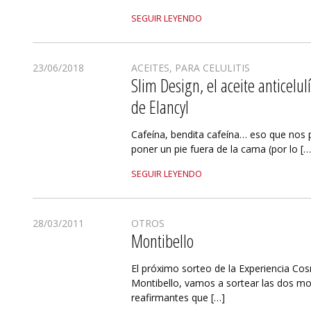
SEGUIR LEYENDO
23/06/2018
ACEITES
,
PARA CELULITIS
Slim Design, el aceite anticelulí
de Elancyl
Cafeína, bendita cafeína… eso que nos 
poner un pie fuera de la cama (por lo […
SEGUIR LEYENDO
28/03/2011
OTROS
Montibello
El próximo sorteo de la Experiencia Co
Montibello, vamos a sortear las dos mou
reafirmantes que […]