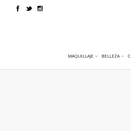
MAQUILLAJE
BELLEZA
C
ABRIR
AB
SUBMENÚ
SUB