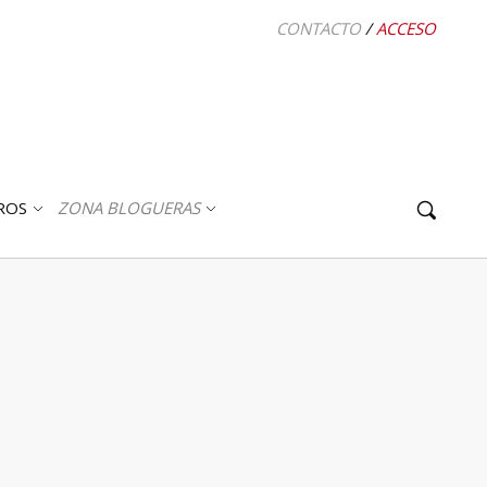
CONTACTO
/
ACCESO
ROS
ZONA BLOGUERAS
ABRIR
ABRIR
SUBMENÚ
SUBMENÚ