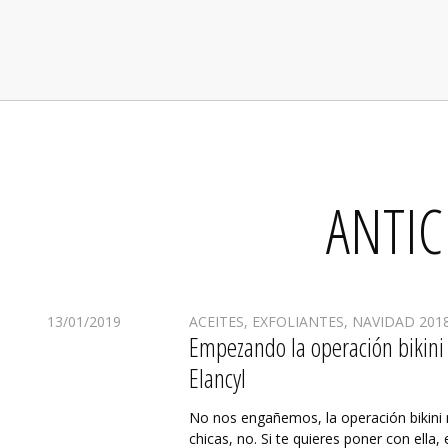
ANTIC
13/01/2019
ACEITES
,
EXFOLIANTES
,
NAVIDAD 201
Empezando la operación bikini
Elancyl
No nos engañemos, la operación bikin
chicas, no. Si te quieres poner con ella,