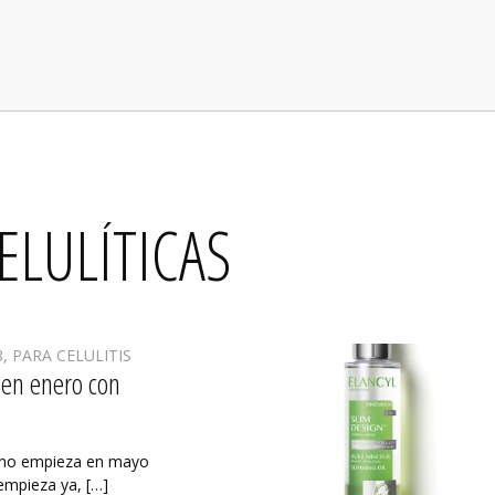
ELULÍTICAS
8
,
PARA CELULITIS
 en enero con
i no empieza en mayo
 empieza ya, […]