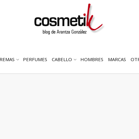
REMAS
PERFUMES
CABELLO
HOMBRES
MARCAS
OT
RIR
ABRIR
ABRIR
MENÚ
SUBMENÚ
SUBMENÚ