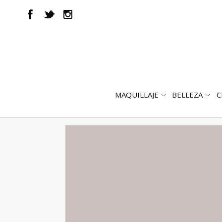
MAQUILLAJE
BELLEZA
C
ABRIR
AB
SUBMENÚ
SUB