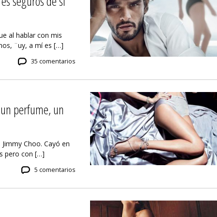
es seguros de sí
e al hablar con mis
s, ¨uy, a mí es […]
35 comentarios
 un perfume, un
ma Jimmy Choo. Cayó en
 pero con […]
5 comentarios