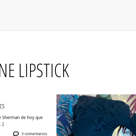
E LIPSTICK
cs
dy Sherman de hoy que
…]
3 comentarios