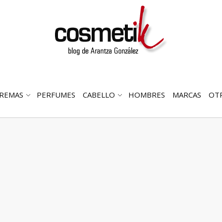
REMAS
PERFUMES
CABELLO
HOMBRES
MARCAS
OT
RIR
ABRIR
ABRIR
MENÚ
SUBMENÚ
SUBMENÚ