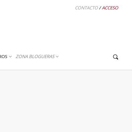
CONTACTO
/
ACCESO
ROS
ZONA BLOGUERAS
ABRIR
ABRIR
SUBMENÚ
SUBMENÚ