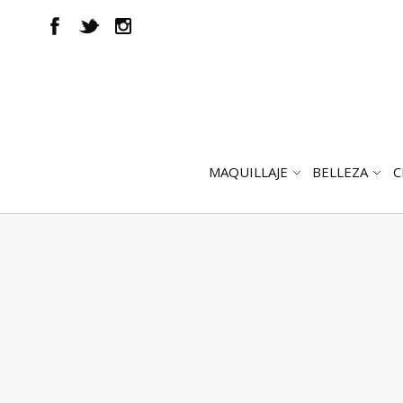
MAQUILLAJE
BELLEZA
C
ABRIR
AB
SUBMENÚ
SUB