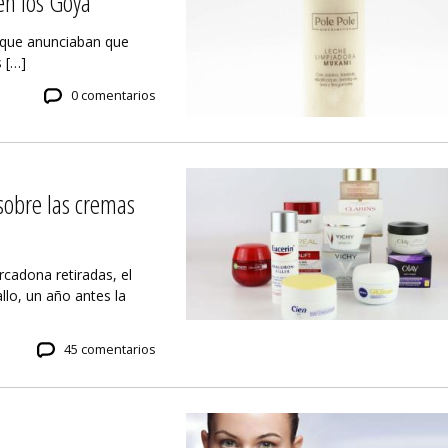
en los Goya
a que anunciaban que
 […]
0 comentarios
sobre las cremas
cadona retiradas, el
lo, un año antes la
45 comentarios