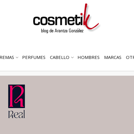
REMAS
PERFUMES
CABELLO
HOMBRES
MARCAS
OT
RIR
ABRIR
ABRIR
MENÚ
SUBMENÚ
SUBMENÚ