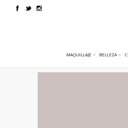
MAQUILLAJE
BELLEZA
C
ABRIR
AB
SUBMENÚ
SUB