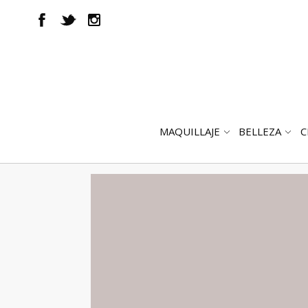
MAQUILLAJE
BELLEZA
C
ABRIR
AB
SUBMENÚ
SUB