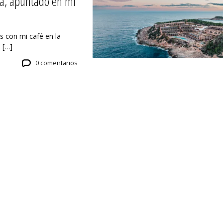
iza, apuntado en mi
 con mi café en la
 […]
0 comentarios