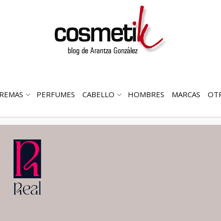
REMAS
PERFUMES
CABELLO
HOMBRES
MARCAS
OT
RIR
ABRIR
ABRIR
MENÚ
SUBMENÚ
SUBMENÚ