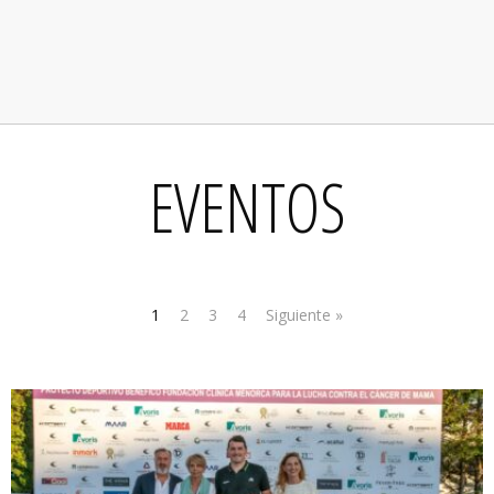
EVENTOS
1
2
3
4
Siguiente »