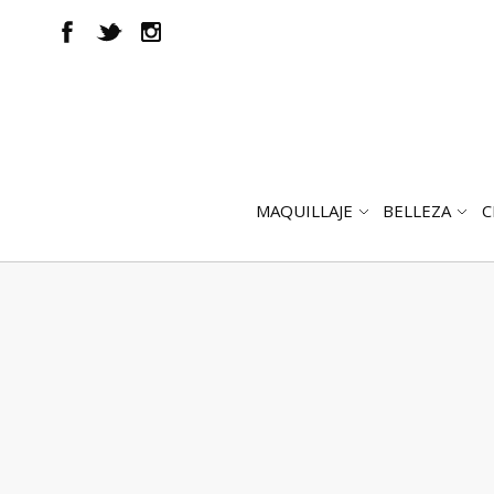
MAQUILLAJE
BELLEZA
C
ABRIR
AB
SUBMENÚ
SUB