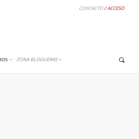
CONTACTO
/
ACCESO
ROS
ZONA BLOGUERAS
ABRIR
ABRIR
SUBMENÚ
SUBMENÚ