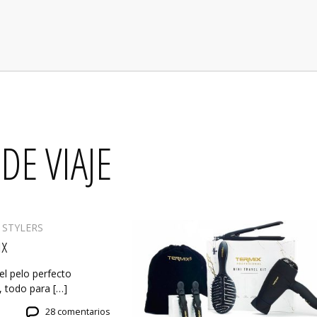
 DE VIAJE
 STYLERS
ix
el pelo perfecto
, todo para […]
28 comentarios