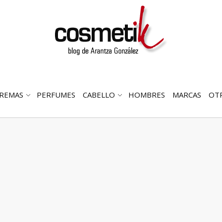
REMAS
PERFUMES
CABELLO
HOMBRES
MARCAS
OT
RIR
ABRIR
ABRIR
MENÚ
SUBMENÚ
SUBMENÚ