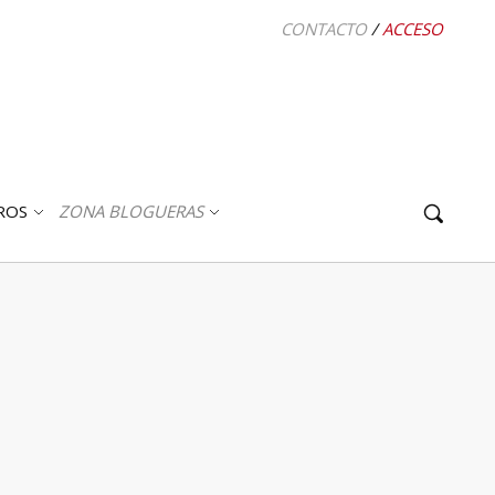
CONTACTO
/
ACCESO
ROS
ZONA BLOGUERAS
ABRIR
ABRIR
SUBMENÚ
SUBMENÚ