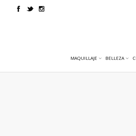
MAQUILLAJE
BELLEZA
C
ABRIR
AB
SUBMENÚ
SUB