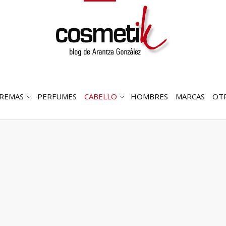
REMAS
PERFUMES
CABELLO
HOMBRES
MARCAS
OT
RIR
ABRIR
ABRIR
MENÚ
SUBMENÚ
SUBMENÚ