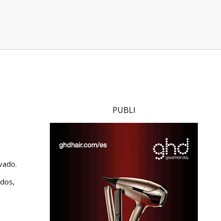
PUBLI
vado.
udos,