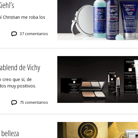
iehl’s
í Christian me roba los
37 comentarios
ablend de Vichy
 creo que sí, de
os muy positivos.
75 comentarios
 belleza