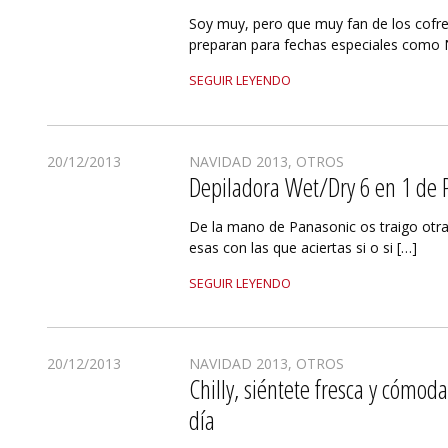
Soy muy, pero que muy fan de los cofr
preparan para fechas especiales como N
SEGUIR LEYENDO
20/12/2013
NAVIDAD 2013
,
OTROS
Depiladora Wet/Dry 6 en 1 de 
De la mano de Panasonic os traigo otra 
esas con las que aciertas si o si […]
SEGUIR LEYENDO
20/12/2013
NAVIDAD 2013
,
OTROS
Chilly, siéntete fresca y cómod
día