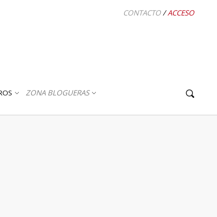
CONTACTO
/
ACCESO
ROS
ZONA BLOGUERAS
ABRIR
ABRIR
SUBMENÚ
SUBMENÚ