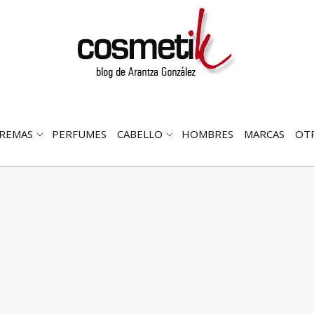
REMAS
PERFUMES
CABELLO
HOMBRES
MARCAS
OT
RIR
ABRIR
ABRIR
MENÚ
SUBMENÚ
SUBMENÚ