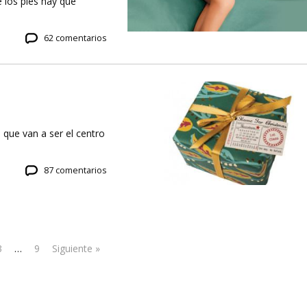
e los pies hay que
62 comentarios
 que van a ser el centro
87 comentarios
3
…
9
Siguiente »