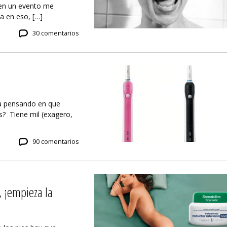
en un evento me
a en eso, […]
30 comentarios
ca pensando en que
as? Tiene mil (exagero,
90 comentarios
 ¡empieza la