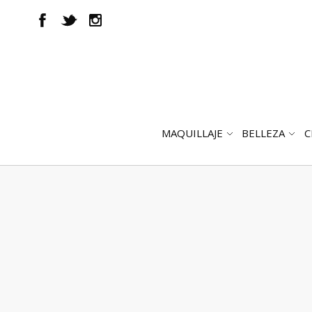
MAQUILLAJE
BELLEZA
C
ABRIR
AB
SUBMENÚ
SUB