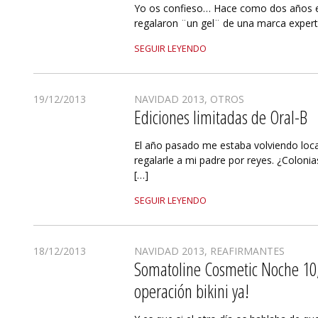
Yo os confieso… Hace como dos años 
regalaron ¨un gel¨ de una marca expert
SEGUIR LEYENDO
19/12/2013
NAVIDAD 2013
,
OTROS
Ediciones limitadas de Oral-B
El año pasado me estaba volviendo lo
regalarle a mi padre por reyes. ¿Coloni
[…]
SEGUIR LEYENDO
18/12/2013
NAVIDAD 2013
,
REAFIRMANTES
Somatoline Cosmetic Noche 10,
operación bikini ya!