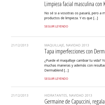
Limpieza facial masculina con K
No sé si a vosotras os pasará, pero a m
productos de limpieza. Y es que […]
SEGUIR LEYENDO
21/12/2013
MAQUILLAJE
,
NAVIDAD 2013
Tapa imperfecciones con Derm
¿Puede el maquillaje cambiar tu vida? Yo
muchas maneras y además con resultad
Dermablend […]
SEGUIR LEYENDO
21/12/2013
HIDRATANTES
,
NAVIDAD 2013
Germaine de Capuccini, regala