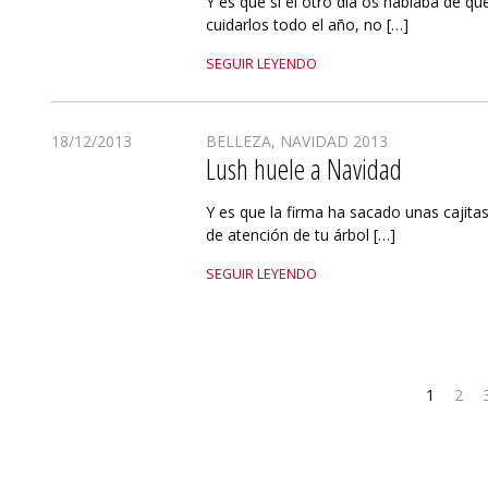
Y es que si el otro día os hablaba de qu
cuidarlos todo el año, no […]
SEGUIR LEYENDO
18/12/2013
BELLEZA
,
NAVIDAD 2013
Lush huele a Navidad
Y es que la firma ha sacado unas cajitas
de atención de tu árbol […]
SEGUIR LEYENDO
1
2