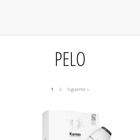
PELO
1
2
Siguiente »