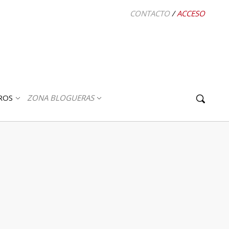
CONTACTO
/
ACCESO
ROS
ZONA BLOGUERAS
ABRIR
ABRIR
SUBMENÚ
SUBMENÚ