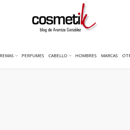
REMAS
PERFUMES
CABELLO
HOMBRES
MARCAS
OT
RIR
ABRIR
ABRIR
MENÚ
SUBMENÚ
SUBMENÚ