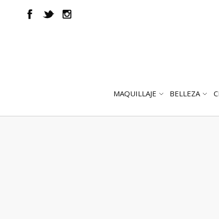
MAQUILLAJE
BELLEZA
C
ABRIR
AB
SUBMENÚ
SUB