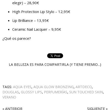
elegir) – 28,90€
High Protection Lip Stylo – 12,95€
Lip Brilliance – 13,95€
Ceramic Nail Lacquer – 9,95€
¿Qué os parece?
LA BELLEZA ES PARA COMPARTIRLA (Y TIENE PREMIO...)
TAGS:
AQUA EYES
,
AQUA GLOW BRONZING
,
ARTDECO
,
DOUGLAS
,
GLOSSY LIPS
,
PERFUMERÍAS
,
SUN TOUCHED SKIN
,
VERANO
« ANTERIOR
SIGUIENTE »