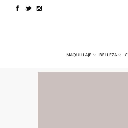
MAQUILLAJE
BELLEZA
C
ABRIR
AB
SUBMENÚ
SUB