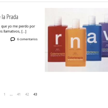
e la Prada
 que yo me pierdo por
s llamativos, […]
6 comentarios
1
…
41
42
43