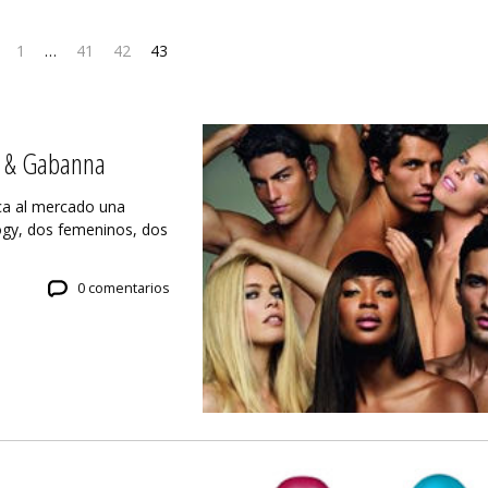
1
…
41
42
43
e & Gabanna
ca al mercado una
ogy, dos femeninos, dos
0 comentarios