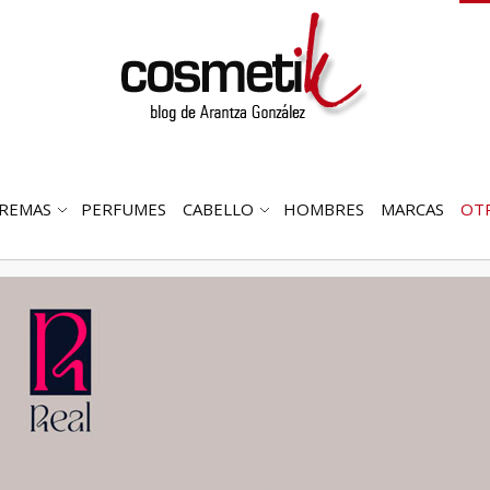
REMAS
PERFUMES
CABELLO
HOMBRES
MARCAS
OT
RIR
ABRIR
ABRIR
MENÚ
SUBMENÚ
SUBMENÚ