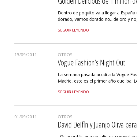
Golden Delicious de 1 millón d
Dentro de poquito va a llegar a España
dorado, vamos dorado no…de oro y no,
SEGUIR LEYENDO
15/09/2011
OTROS
Vogue Fashion’s Night Out
La semana pasada acudí a la Vogue Fas
Madrid, este es el primer año que iba. L
SEGUIR LEYENDO
01/09/2011
OTROS
David Delfín y Juanjo Oliva par
¿Os acordáis que en Julio os comentam