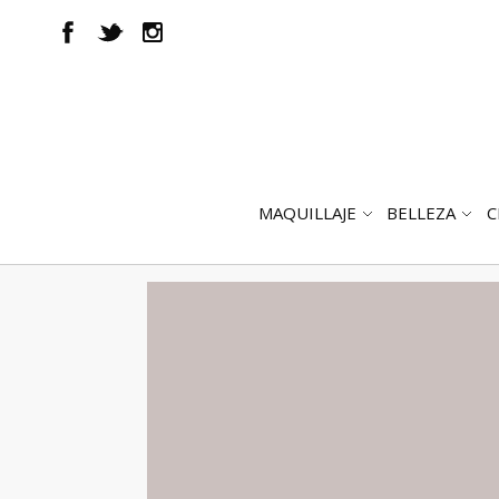
MAQUILLAJE
BELLEZA
C
ABRIR
AB
SUBMENÚ
SUB