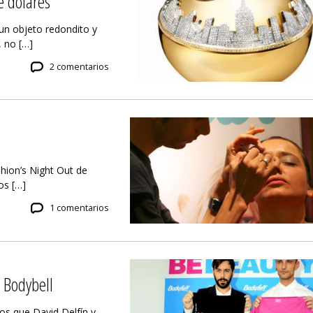
e dólares
 un objeto redondito y
 no […]
2 comentarios
hion’s Night Out de
os […]
1 comentarios
a Bodybell
os que David Delfín y