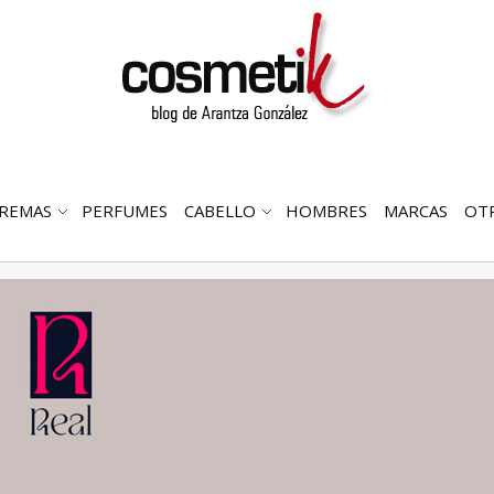
REMAS
PERFUMES
CABELLO
HOMBRES
MARCAS
OT
RIR
ABRIR
ABRIR
MENÚ
SUBMENÚ
SUBMENÚ