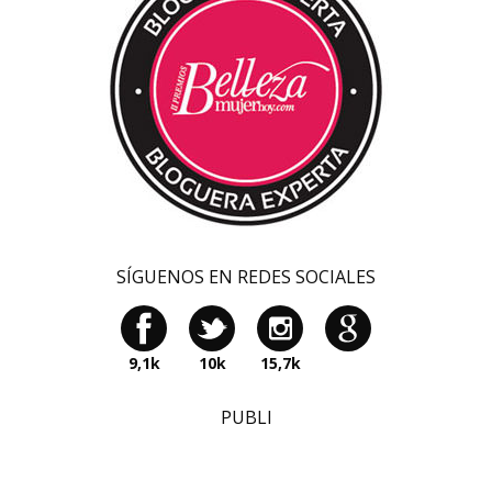
SÍGUENOS EN REDES SOCIALES
9,1k
10k
15,7k
PUBLI