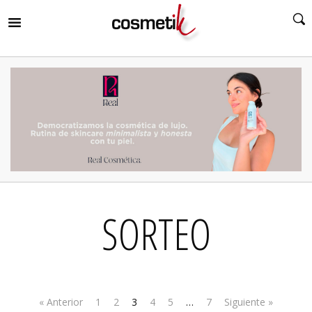
RIR
MENÚ
RIR
MENÚ
RIR
MENÚ
RIR
MENÚ
RIR
SORTEO
MENÚ
RIR
MENÚ
« Anterior
1
2
3
4
5
…
7
Siguiente »