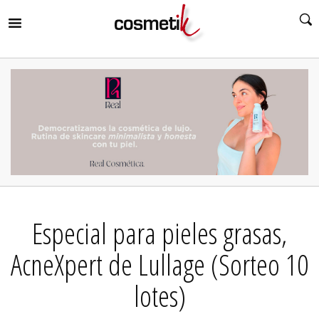
RIR
MENÚ
RIR
MENÚ
RIR
MENÚ
RIR
MENÚ
RIR
Especial para pieles grasas,
MENÚ
RIR
MENÚ
AcneXpert de Lullage (Sorteo 10
lotes)