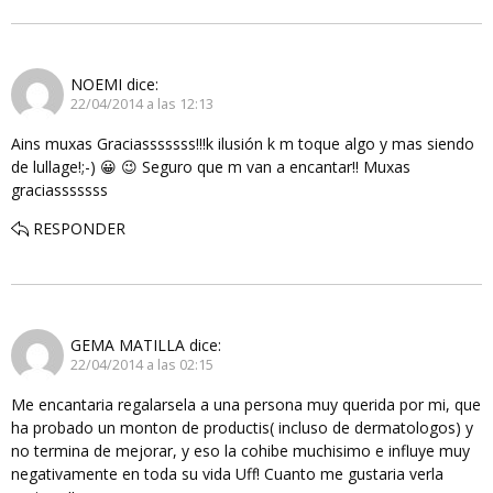
NOEMI
dice:
22/04/2014 a las 12:13
Ains muxas Graciasssssss!!!k ilusión k m toque algo y mas siendo
de lullage!;-) 😀 😉 Seguro que m van a encantar!! Muxas
graciasssssss
RESPONDER
GEMA MATILLA
dice:
22/04/2014 a las 02:15
Me encantaria regalarsela a una persona muy querida por mi, que
ha probado un monton de productis( incluso de dermatologos) y
no termina de mejorar, y eso la cohibe muchisimo e influye muy
negativamente en toda su vida Uff! Cuanto me gustaria verla