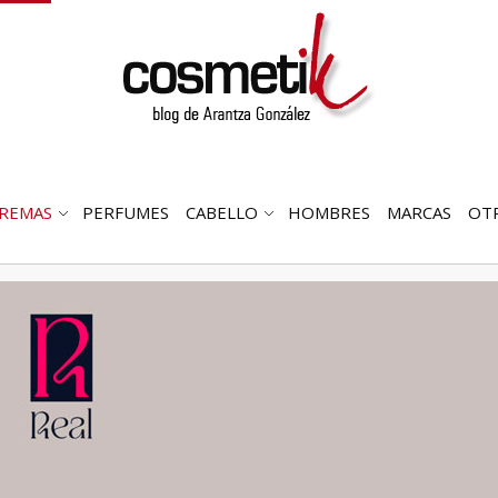
REMAS
PERFUMES
CABELLO
HOMBRES
MARCAS
OT
RIR
ABRIR
ABRIR
MENÚ
SUBMENÚ
SUBMENÚ