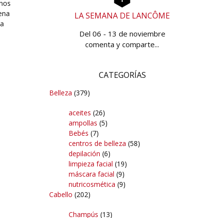
anos
ena
LA SEMANA DE LANCÔME
ma
Del 06 - 13 de noviembre
comenta y comparte...
CATEGORÍAS
Belleza
(379)
aceites
(26)
ampollas
(5)
Bebés
(7)
centros de belleza
(58)
depilación
(6)
limpieza facial
(19)
máscara facial
(9)
nutricosmética
(9)
Cabello
(202)
Champús
(13)