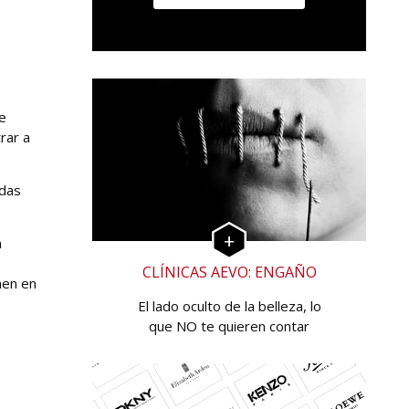
 e
rar a
ndas
n
CLÍNICAS AEVO: ENGAÑO
nen en
El lado oculto de la belleza, lo
que NO te quieren contar