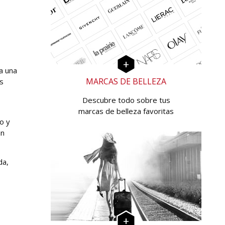
a una
MARCAS DE BELLEZA
ás
Descubre todo sobre tus
marcas de belleza favoritas
o y
án
da,