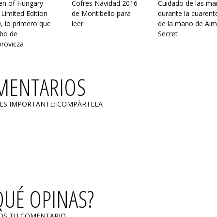
n of Hungary
Cofres Navidad 2016
Cuidado de las m
 Limited Edition
de Montibello para
durante la cuarent
, lo primero que
leer
de la mano de Al
bo de
Secret
rovicza
MENTARIOS
 ES IMPORTANTE: COMPÁRTELA
QUÉ OPINAS?
OS TU COMENTARIO