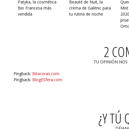
Patyka, la cosmética
Beauté de Nuit, la
Quee
Bio Francesa más
crema de Galénic para
Mist
vendida
tu rutina de noche
2020
prue
Omo
2 CO
TU OPINIÓN NOS
Pingback:
Bitacoras.com
Pingback:
BlogESfera.com
¿Y TÚ 
DÉJAN