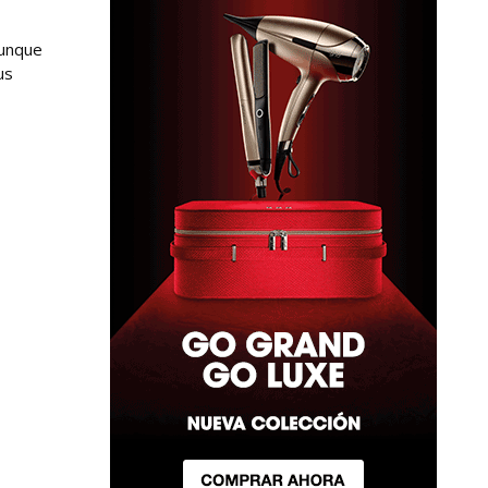
aunque
us