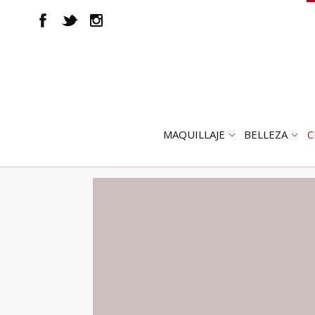
MAQUILLAJE
BELLEZA
C
ABRIR
AB
SUBMENÚ
SUB