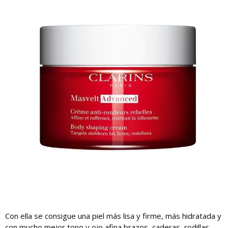
Con ella se consigue una piel más lisa y firme, más hidratada y
con mucho mejor tono y ojo afina brazos, caderas, rodillas,