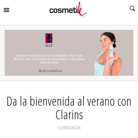
RIR
MENÚ
RIR
MENÚ
RIR
MENÚ
RIR
MENÚ
RIR
Da la bienvenida al verano con
MENÚ
RIR
MENÚ
Clarins
12/03/2024