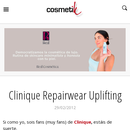
RIR
MENÚ
RIR
MENÚ
RIR
MENÚ
RIR
MENÚ
RIR
Clinique Repairwear Uplifting
MENÚ
RIR
MENÚ
29/02/2012
Si como yo, sois fans (muy fans) de
Clinique
,
estáis de
suerte.