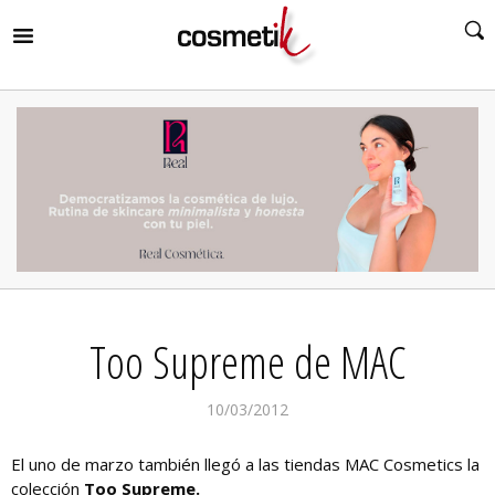
RIR
MENÚ
RIR
MENÚ
RIR
MENÚ
RIR
MENÚ
RIR
Too Supreme de MAC
MENÚ
RIR
MENÚ
10/03/2012
El uno de marzo también llegó a las tiendas MAC Cosmetics la
colección
Too Supreme.