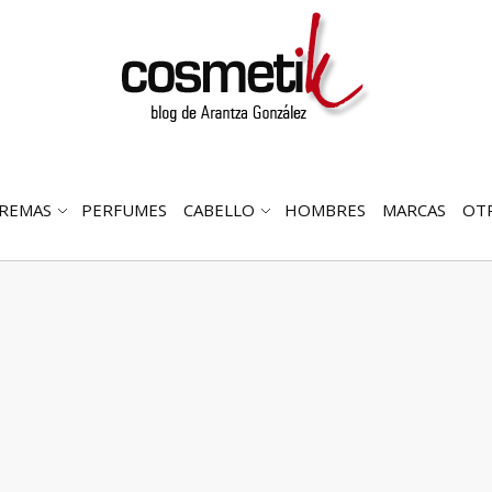
REMAS
PERFUMES
CABELLO
HOMBRES
MARCAS
OT
RIR
ABRIR
ABRIR
MENÚ
SUBMENÚ
SUBMENÚ