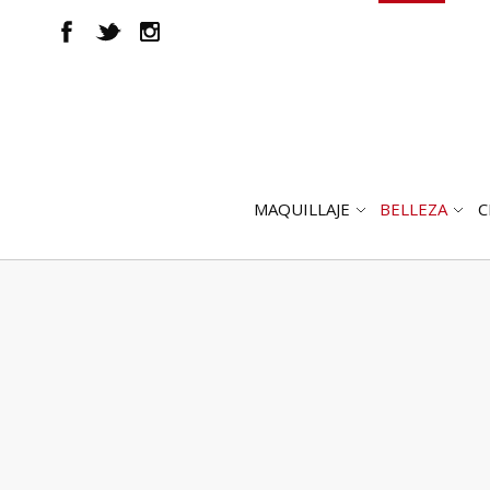
MAQUILLAJE
BELLEZA
C
ABRIR
AB
SUBMENÚ
SUB