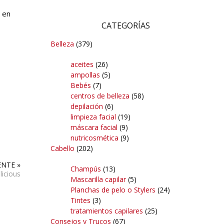
o en
CATEGORÍAS
Belleza
(379)
aceites
(26)
ampollas
(5)
Bebés
(7)
centros de belleza
(58)
depilación
(6)
limpieza facial
(19)
máscara facial
(9)
nutricosmética
(9)
Cabello
(202)
ENTE »
Champús
(13)
icious
Mascarilla capilar
(5)
Planchas de pelo o Stylers
(24)
Tintes
(3)
tratamientos capilares
(25)
Consejos y Trucos
(67)