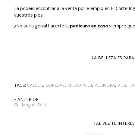
La podéis encontrar a la venta por ejemplo en El Corte In
vuestros pies.
¿No sería genial hacerte la
pedicura en casa
siempre que
LA BELLEZA ES PARA 
TAGS:
CALLOS
,
DUREZAS
,
MICRO PEDI
,
PEDICURA
,
PIES
,
TA
« ANTERIOR
Gel Magno Gold
TAL VEZ TE INTERE