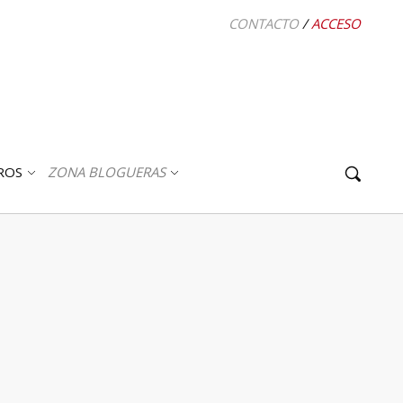
CONTACTO
/
ACCESO
ROS
ZONA BLOGUERAS
ABRIR
ABRIR
SUBMENÚ
SUBMENÚ