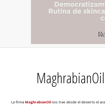
MaghrabianOil,
La firma
MaghrabianOil
nos trae desde el desierto el ac