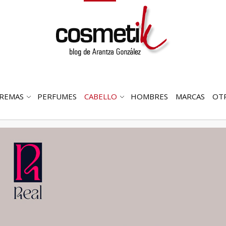
REMAS
PERFUMES
CABELLO
HOMBRES
MARCAS
OT
RIR
ABRIR
ABRIR
MENÚ
SUBMENÚ
SUBMENÚ