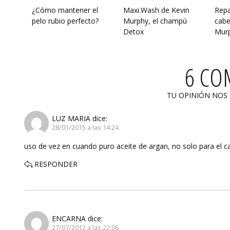
¿Cómo mantener el
Maxi.Wash de Kevin
Repa
pelo rubio perfecto?
Murphy, el champú
cabe
Detox
Mur
6 CO
TU OPINIÓN NOS
LUZ MARIA
dice:
28/01/2015 a las 14:24
uso de vez en cuando puro aceite de argan, no solo para el ca
RESPONDER
ENCARNA
dice:
27/07/2012 a las 22:06