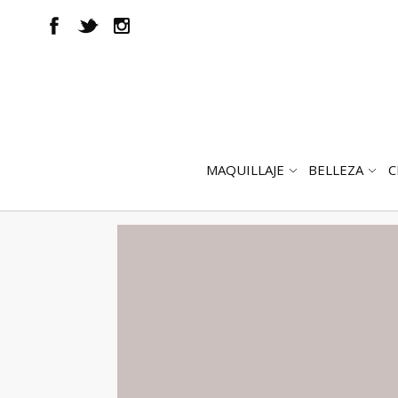
MAQUILLAJE
BELLEZA
C
ABRIR
AB
SUBMENÚ
SUB