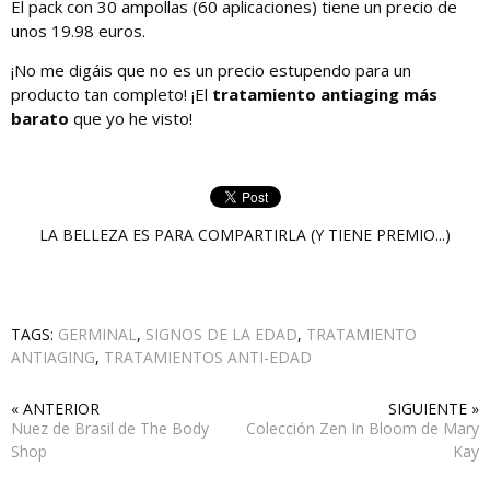
El pack con 30 ampollas (60 aplicaciones) tiene un precio de
unos 19.98 euros.
¡No me digáis que no es un precio estupendo para un
producto tan completo! ¡El
tratamiento antiaging más
barato
que yo he visto!
LA BELLEZA ES PARA COMPARTIRLA (Y TIENE PREMIO...)
TAGS:
GERMINAL
,
SIGNOS DE LA EDAD
,
TRATAMIENTO
ANTIAGING
,
TRATAMIENTOS ANTI-EDAD
« ANTERIOR
SIGUIENTE »
Nuez de Brasil de The Body
Colección Zen In Bloom de Mary
Shop
Kay