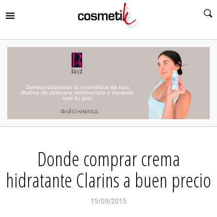
RIR
MENÚ
RIR
MENÚ
RIR
MENÚ
RIR
MENÚ
RIR
Donde comprar crema
MENÚ
RIR
MENÚ
hidratante Clarins a buen precio
15/09/2015