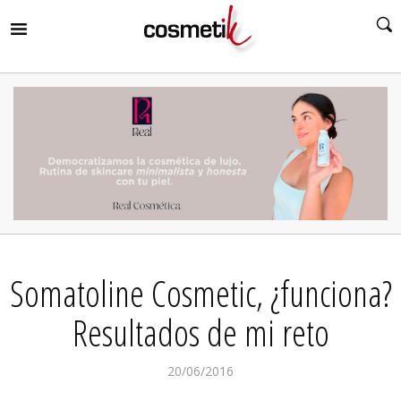
RIR
MENÚ
RIR
MENÚ
RIR
MENÚ
RIR
MENÚ
RIR
Somatoline Cosmetic, ¿funciona?
MENÚ
RIR
MENÚ
Resultados de mi reto
20/06/2016