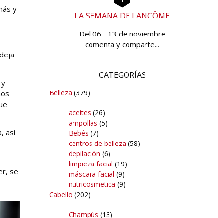
más y
LA SEMANA DE LANCÔME
Del 06 - 13 de noviembre
comenta y comparte...
 deja
CATEGORÍAS
 y
Belleza
(379)
nos
que
aceites
(26)
ampollas
(5)
, así
Bebés
(7)
centros de belleza
(58)
depilación
(6)
limpieza facial
(19)
er, se
máscara facial
(9)
nutricosmética
(9)
Cabello
(202)
Champús
(13)