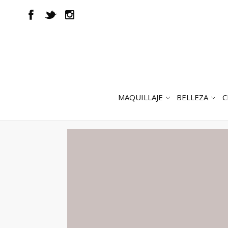
MAQUILLAJE
BELLEZA
C
ABRIR
AB
SUBMENÚ
SUB