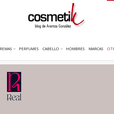
REMAS
PERFUMES
CABELLO
HOMBRES
MARCAS
OT
RIR
ABRIR
ABRIR
MENÚ
SUBMENÚ
SUBMENÚ