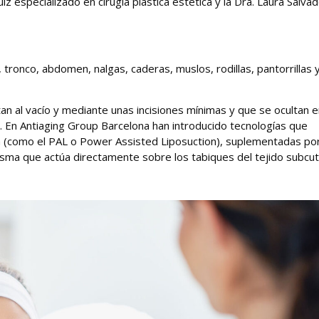
uiz especializado en cirugía plástica estética y la Dra. Laura Salva
 tronco, abdomen, nalgas, caderas, muslos, rodillas, pantorrillas 
an al vacío y mediante unas incisiones mínimas y que se ocultan 
 . En Antiaging Group Barcelona han introducido tecnologías que
a (como el PAL o Power Assisted Liposuction), suplementadas po
lasma que actúa directamente sobre los tabiques del tejido subcu