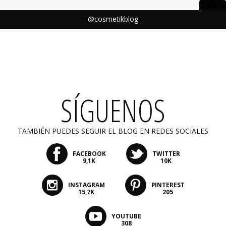
@cosmetikblog
SÍGUENOS
TAMBIÉN PUEDES SEGUIR EL BLOG EN REDES SOCIALES
FACEBOOK
TWITTER
9,1K
10K
INSTAGRAM
PINTEREST
15,7K
205
YOUTUBE
308