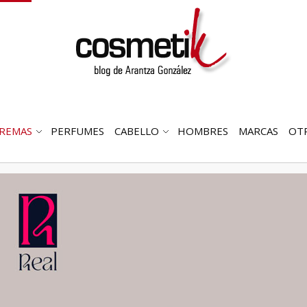
REMAS
PERFUMES
CABELLO
HOMBRES
MARCAS
OT
RIR
ABRIR
ABRIR
MENÚ
SUBMENÚ
SUBMENÚ