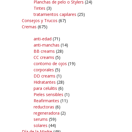
Planchas de pelo o Stylers
(24)
Tintes
(3)
tratamientos capilares
(25)
Consejos y Trucos
(67)
Cremas
(675)
anti-edad
(71)
anti-manchas
(14)
BB creams
(28)
CC creams
(5)
contorno de ojos
(19)
corporales
(5)
DD creams
(1)
Hidratantes
(28)
para celulitis
(6)
Pieles sensibles
(1)
Reafirmantes
(11)
reductoras
(6)
regeneradora
(2)
serums
(59)
solares
(44)
Día de la Madre
(49)