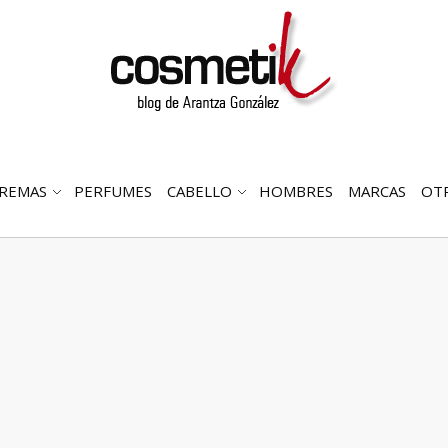
REMAS
PERFUMES
CABELLO
HOMBRES
MARCAS
OT
RIR
ABRIR
ABRIR
MENÚ
SUBMENÚ
SUBMENÚ