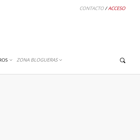
CONTACTO
/
ACCESO
ROS
ZONA BLOGUERAS
ABRIR
ABRIR
SUBMENÚ
SUBMENÚ