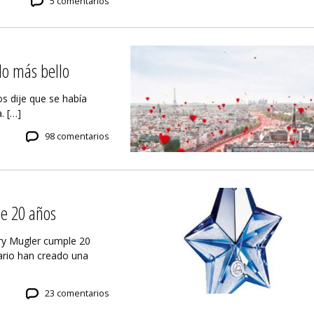
5 comentarios
do más bello
os dije que se había
. […]
98 comentarios
le 20 años
ry Mugler cumple 20
ario han creado una
23 comentarios