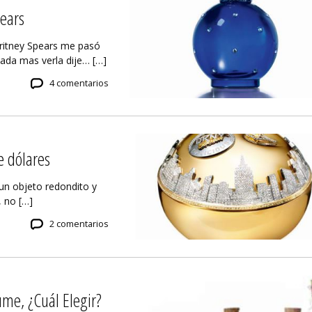
pears
Britney Spears me pasó
Nada mas verla dije… […]
4 comentarios
e dólares
 un objeto redondito y
 no […]
2 comentarios
ume, ¿Cuál Elegir?