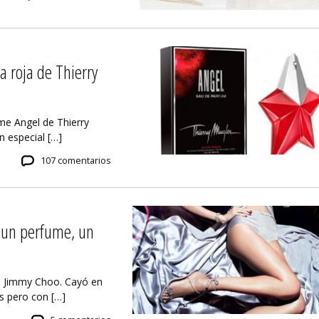
la roja de Thierry
me Angel de Thierry
n especial […]
107 comentarios
 un perfume, un
ma Jimmy Choo. Cayó en
 pero con […]