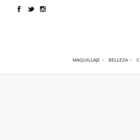
MAQUILLAJE
BELLEZA
C
ABRIR
AB
SUBMENÚ
SUB