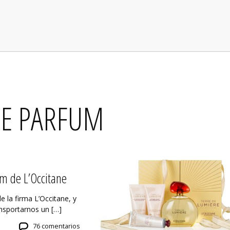
DE PARFUM
m de L’Occitane
 la firma L’Occitane, y
nsportarnos un […]
76 comentarios