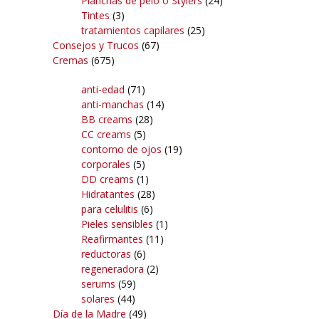
Planchas de pelo o Stylers
(24)
Tintes
(3)
tratamientos capilares
(25)
Consejos y Trucos
(67)
Cremas
(675)
anti-edad
(71)
anti-manchas
(14)
BB creams
(28)
CC creams
(5)
contorno de ojos
(19)
corporales
(5)
DD creams
(1)
Hidratantes
(28)
para celulitis
(6)
Pieles sensibles
(1)
Reafirmantes
(11)
reductoras
(6)
regeneradora
(2)
serums
(59)
solares
(44)
Día de la Madre
(49)