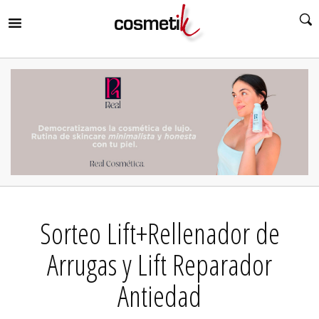
RIR
MENÚ
RIR
MENÚ
RIR
MENÚ
RIR
MENÚ
RIR
Sorteo Lift+Rellenador de
MENÚ
RIR
MENÚ
Arrugas y Lift Reparador
Antiedad