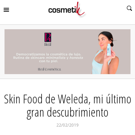
RIR
MENÚ
RIR
MENÚ
RIR
MENÚ
RIR
MENÚ
RIR
Skin Food de Weleda, mi último
MENÚ
RIR
MENÚ
gran descubrimiento
22/02/2019