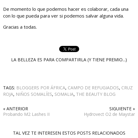
De momento lo que podemos hacer es colaborar, cada una
con lo que pueda para ver si podemos salvar alguna vida.
Gracias a todas.
LA BELLEZA ES PARA COMPARTIRLA (Y TIENE PREMIO...)
TAGS:
BLOGGERS POR ÁFRICA
,
CAMPO DE REFUGIADOS
,
CRUZ
ROJA
,
NIÑOS SOMALÍES
,
SOMALIA
,
THE BEAUTY BLOG
« ANTERIOR
SIGUIENTE »
Probando M2 Lashes II
Hydrovect O2 de Maystar
TAL VEZ TE INTERESEN ESTOS POSTS RELACIONADOS