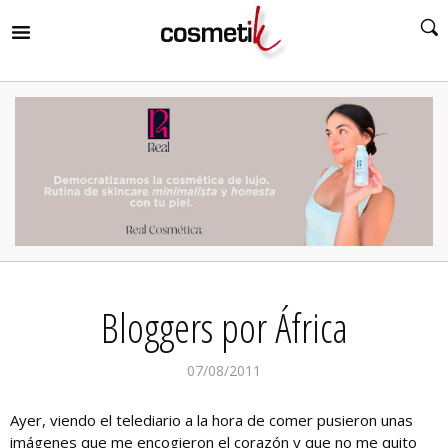
RIR
MENÚ
RIR
MENÚ
RIR
MENÚ
RIR
MENÚ
RIR
Bloggers por África
MENÚ
RIR
MENÚ
07/08/2011
Ayer, viendo el telediario a la hora de comer pusieron unas
imágenes que me encogieron el corazón y que no me quito