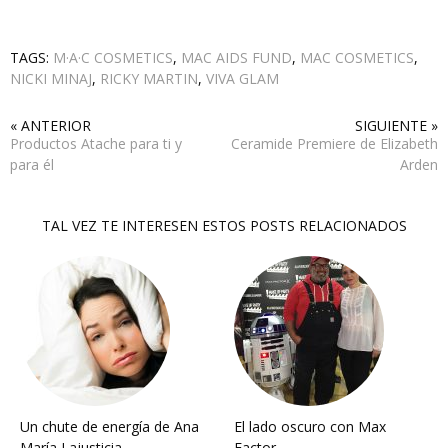
TAGS:
M·A·C COSMETICS
,
MAC AIDS FUND
,
MAC COSMETICS
,
NICKI MINAJ
,
RICKY MARTIN
,
VIVA GLAM
« ANTERIOR
SIGUIENTE »
Productos Atache para ti y
Ceramide Premiere de Elizabeth
para él
Arden
TAL VEZ TE INTERESEN ESTOS POSTS RELACIONADOS
Un chute de energía de Ana
El lado oscuro con Max
María Lajusticia
Factor