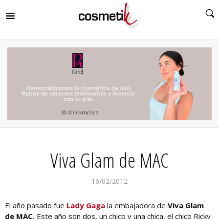
RIR
MENÚ
RIR
MENÚ
RIR
MENÚ
RIR
MENÚ
RIR
Viva Glam de MAC
MENÚ
RIR
MENÚ
16/02/2012
El año pasado fue
Lady Gaga
la embajadora de
Viva Glam
de MAC.
Este año son dos, un chico y una chica, el chico Ricky