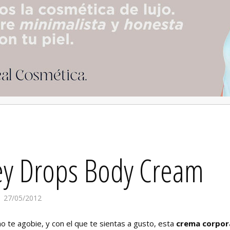
y Drops Body Cream
27/05/2012
 no te agobie, y con el que te sientas a gusto, esta
crema corpor