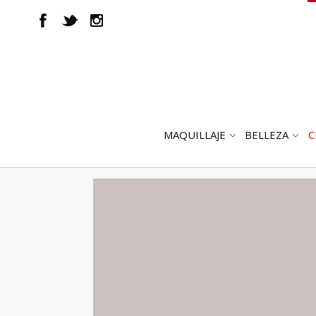
MAQUILLAJE
BELLEZA
C
ABRIR
AB
SUBMENÚ
SUB