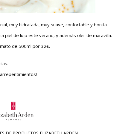
ial, muy hidratada, muy suave, confortable y bonita.
a piel de lujo este verano, y además oler de maravilla.
rmato de 500ml por 32€.
ias.
 arrepentimientos!
NES DE PRODUCTOS
ELIZABETH ARDEN