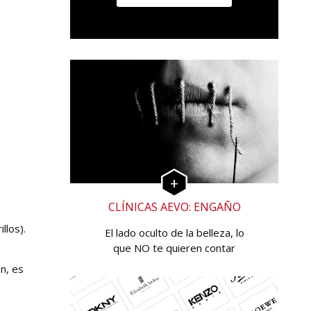
CLÍNICAS AEVO: ENGAÑO
llos).
El lado oculto de la belleza, lo
que NO te quieren contar
n, es