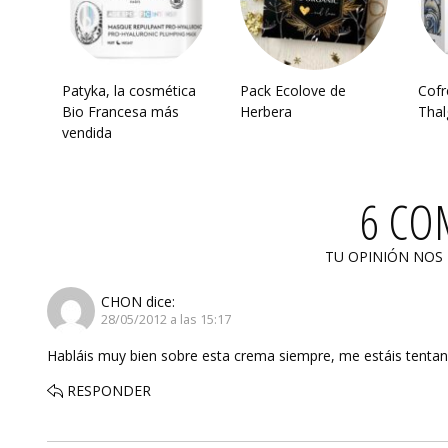
Patyka, la cosmética
Pack Ecolove de
Cofr
Bio Francesa más
Herbera
Thal
vendida
6 CO
TU OPINIÓN NOS
CHON
dice:
28/05/2012 a las 15:17
Habláis muy bien sobre esta crema siempre, me estáis tentand
RESPONDER