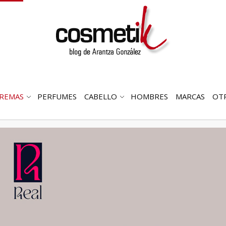
REMAS
PERFUMES
CABELLO
HOMBRES
MARCAS
OT
RIR
ABRIR
ABRIR
MENÚ
SUBMENÚ
SUBMENÚ