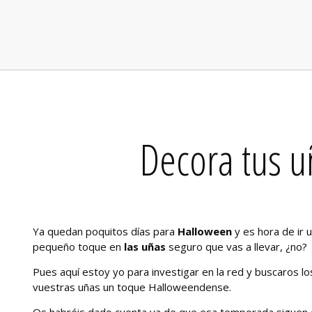
Decora tus 
Ya quedan poquitos días para
Halloween
y es hora de ir u
pequeño toque en
las uñas
seguro que vas a llevar, ¿no?
Pues aquí estoy yo para investigar en la red y buscaros los
vuestras uñas un toque Halloweendense.
Os habréis dado cuenta ya de que esa temporada siguen 