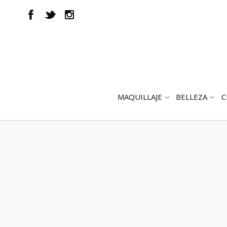
MAQUILLAJE
BELLEZA
C
ABRIR
AB
SUBMENÚ
SUB