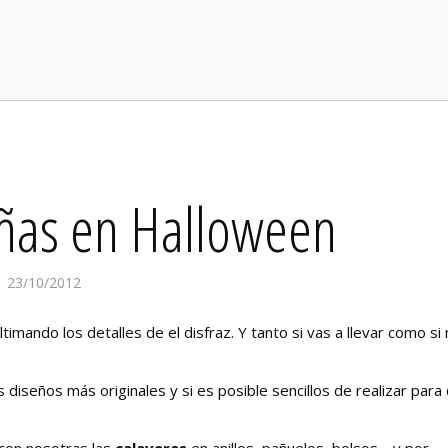
uñas en Halloween
23/10/2012
ltimando los detalles de el disfraz. Y tanto si vas a llevar como si 
 diseños más originales y si es posible sencillos de realizar para 
con nosotras las
calaveras
en anillos, pañuelos, bolsos… y por