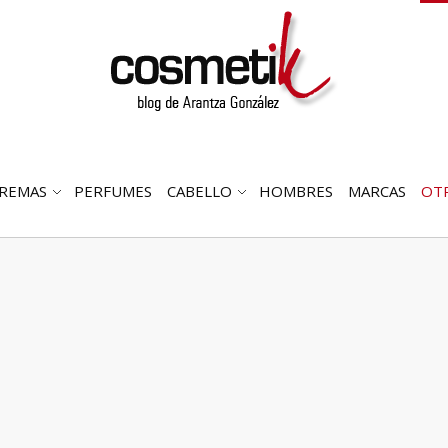
REMAS
PERFUMES
CABELLO
HOMBRES
MARCAS
OT
RIR
ABRIR
ABRIR
MENÚ
SUBMENÚ
SUBMENÚ