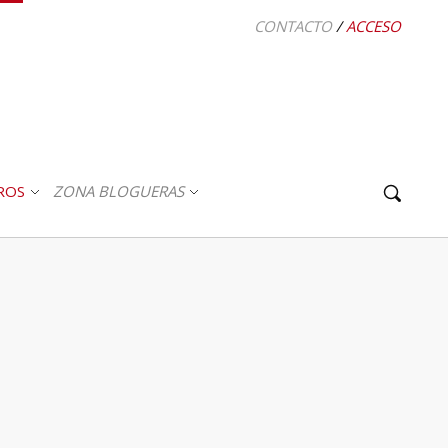
CONTACTO
/
ACCESO
ROS
ZONA BLOGUERAS
ABRIR
ABRIR
SUBMENÚ
SUBMENÚ