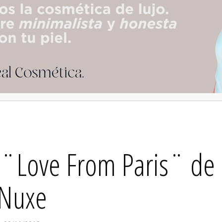
o ¨Love From Paris¨ de
Nuxe