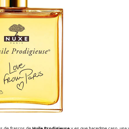
es de frascos de
Huile Prodigieuse
y es que hacedme caso, una 