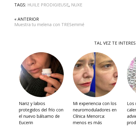
TAGS:
HUILE PRODIGIEUSE
,
NUXE
« ANTERIOR
Muestra tu melena con TRESemmé
TAL VEZ TE INTERE
Nariz y labios
Mi experiencia con los
Los 
protegidos del frío con
neuromoduladores en
cale
el nuevo bálsamo de
Clínica Menorca:
advi
Eucerin
menos es más
prod