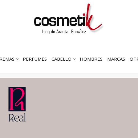
REMAS
PERFUMES
CABELLO
HOMBRES
MARCAS
OT
RIR
ABRIR
ABRIR
MENÚ
SUBMENÚ
SUBMENÚ