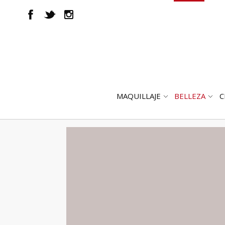
MAQUILLAJE
BELLEZA
C
ABRIR
AB
SUBMENÚ
SUB