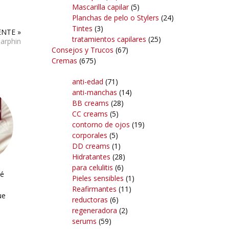
Mascarilla capilar
(5)
Planchas de pelo o Stylers
(24)
Tintes
(3)
ENTE »
tratamientos capilares
(25)
Darphin
Consejos y Trucos
(67)
Cremas
(675)
anti-edad
(71)
anti-manchas
(14)
BB creams
(28)
CC creams
(5)
contorno de ojos
(19)
corporales
(5)
DD creams
(1)
Hidratantes
(28)
para celulitis
(6)
hé
Pieles sensibles
(1)
Reafirmantes
(11)
ue
reductoras
(6)
regeneradora
(2)
serums
(59)