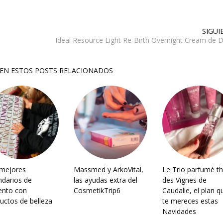
SIGUI
Ideal Resource Light Re-Birth Overnight Cream de 
SEN ESTOS POSTS RELACIONADOS
mejores
Massmed y ArkoVital,
Le Trio parfumé t
ndarios de
las ayudas extra del
des Vignes de
ento con
CosmetikTrip6
Caudalie, el plan q
uctos de belleza
te mereces estas
Navidades